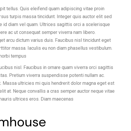
it tellus. Quis eleifend quam adipiscing vitae proin
ursus turpis massa tincidunt. Integer quis auctor elit sed
 id diam vel quam. Ultrices sagittis orci a scelerisque
ere ac ut consequat semper viverra nam libero.
t arcu dictum varius duis. Faucibus nisl tincidunt eget
rttitor massa. Iaculis eu non diam phasellus vestibulum.
i morbi tempus
ibus nisl. Faucibus in ornare quam viverra orci sagittis
estas. Pretium viverra suspendisse potenti nullam ac.
t. Massa ultricies mi quis hendrerit dolor magna eget est
lit at. Neque convallis a cras semper auctor neque vitae
mauris ultrices eros. Diam maecenas
rmhouse