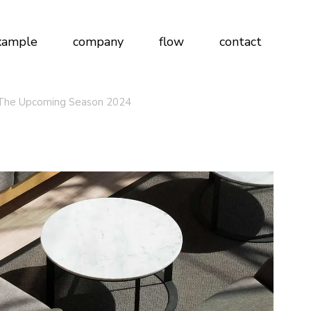
xample
company
flow
contact
 The Upcoming Season 2024