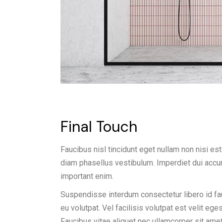
Final Touch
Faucibus nisl tincidunt eget nullam non nisi est
diam phasellus vestibulum. Imperdiet dui accum
important enim.
Suspendisse interdum consectetur libero id fauc
eu volutpat. Vel facilisis volutpat est velit eg
Faucibus vitae aliquet nec ullamcorper sit amet